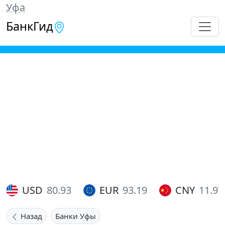
Уфа
БанкГид
USD
80.93
EUR
93.19
CNY
11.97
Назад
Банки Уфы